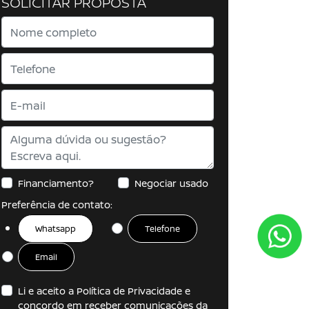
SOLICITAR PROPOSTA
Financiamento?
Negociar usado
Preferência de contato:
Whatsapp
Telefone
Email
Li e aceito a
Política de Privacidade
e
concordo em receber comunicações da