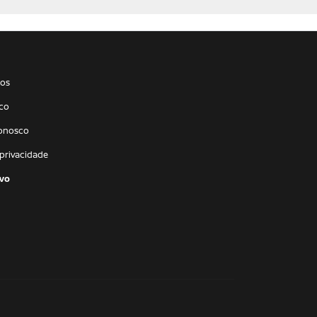
os
co
conosco
 privacidade
vo