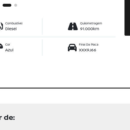
Combustível
Quilometragem
Diesel
91.000km
Cor
Final Da Placa
Azul
XXX9J66
 de: