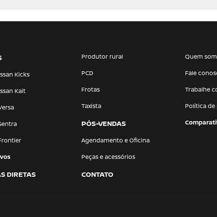
Produtor rural
Quem som
S
PCD
Fale conos
ssan Kicks
Frotas
Trabalhe 
ssan Kait
Taxista
Política de
Versa
Comparati
PÓS-VENDAS
Sentra
Frontier
Agendamento e Oficina
vos
Peças e acessórios
S DIRETAS
CONTATO