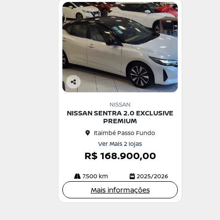
Co
m
NISSAN
pa
NISSAN SENTRA 2.0 EXCLUSIVE
rtil
PREMIUM
he
Itaimbé Passo Fundo
Ver Mais 2 lojas
R$ 168.900,00
7.500 km
2025/2026
Mais informações