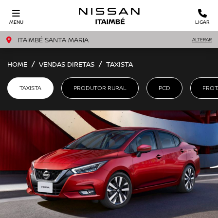
MENU
LIGAR
ITAIMBÉ SANTA MARIA
ALTERAR
HOME
VENDAS DIRETAS
TAXISTA
TAXISTA
PRODUTOR RURAL
PCD
FROT