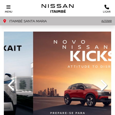
MENU
LIGAR
ITAIMBÉ SANTA MARIA
ALTERAR
templates.template-01.components.carousel.texts.c
templ