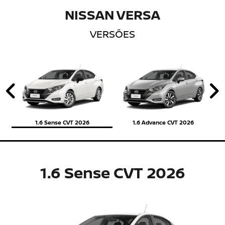
NISSAN VERSA
VERSÕES
Anterior
P
1.6 Sense CVT 2026
1.6 Advance CVT 2026
1.6 Sense CVT 2026