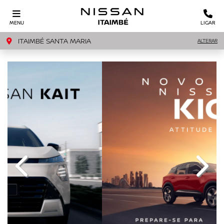
MENU
LIGAR
ITAIMBÉ SANTA MARIA
ALTERAR
templates.template-01.components.carousel.texts.c
templ