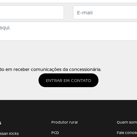
o em receber comunicações da concessionária.
ENTRAR EM CONTATO
Produtor rural
Quem som
S
PCD
Fale conos
ssan Kicks