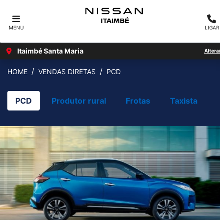
MENU
LIGAR
Itaimbé Santa Maria
Altera
HOME
VENDAS DIRETAS
PCD
PCD
Produtor rural
Frotas
Taxista