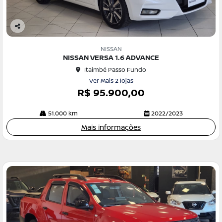
Co
m
NISSAN
pa
NISSAN VERSA 1.6 ADVANCE
rtil
Itaimbé Passo Fundo
he
Ver Mais 2 lojas
R$ 95.900,00
51.000 km
2022/2023
Mais informações