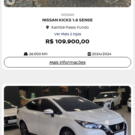
Co
m
NISSAN
pa
NISSAN KICKS 1.6 SENSE
rtil
Itaimbé Passo Fundo
he
Ver Mais 2 lojas
R$ 109.900,00
26.000 km
2024/2024
Mais informações