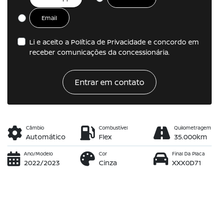
Email
Li e aceito a
Política de Privacidade
e concordo em
receber comunicações da concessionária.
Entrar em contato
Câmbio
Combustível
Quilometragem
Automático
Flex
35.000km
Ano/Modelo
Cor
Final Da Placa
2022/2023
Cinza
XXX0D71