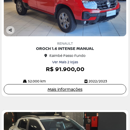
Co
m
RENAULT
pa
OROCH 1.6 INTENSE MANUAL
rtil
Itaimbé Passo Fundo
he
Ver Mais 2 lojas
R$ 91.900,00
52.000 km
2022/2023
Mais informações