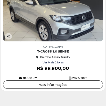
Co
m
VOLKSWAGEN
pa
T-CROSS 1.0 SENSE
rtil
Itaimbé Passo Fundo
he
Ver Mais 2 lojas
R$ 99.900,00
18.000 km
2022/2023
Mais informações