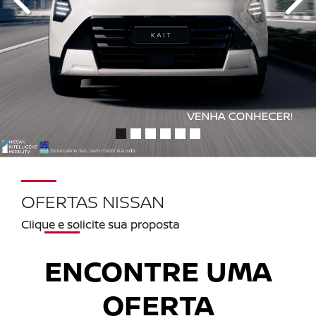
templates.template-01.components.carousel.texts.con
temp
OFERTAS NISSAN
Clique e solicite sua proposta
ENCONTRE UMA
OFERTA