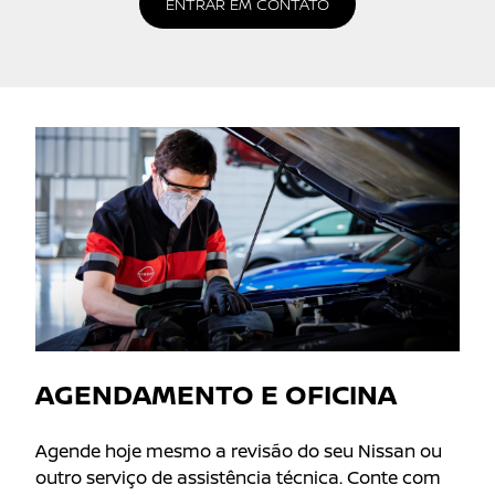
Linha Nissan