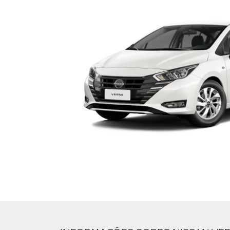
SOLICITAR PROPOSTA
Para solicitar uma cotação, por favor,
preencha o formulário abaixo que
entraremos em contato rapidamente