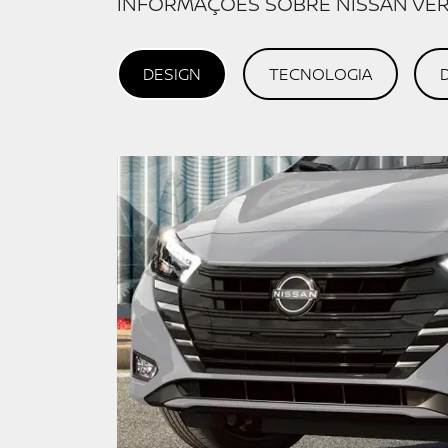
Financiamento?
Negociar usado
Preferência de contato:
Whatsapp
Telefone
Email
Li e aceito a
Política de Termos de Uso e
de Privacidade
.
ENTRAR EM CONTATO