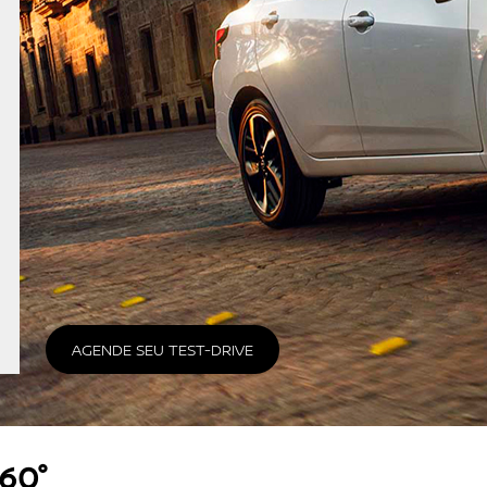
ts.carousel.texts.control_prev