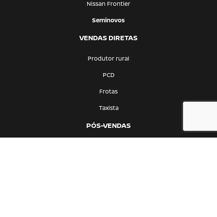
Nissan Frontier
Seminovos
VENDAS DIRETAS
Produtor rural
PCD
Frotas
Taxista
PÓS-VENDAS
Agendamento e Oficina
Peças e acessórios
CONTATO
Quem somos
Fale conosco