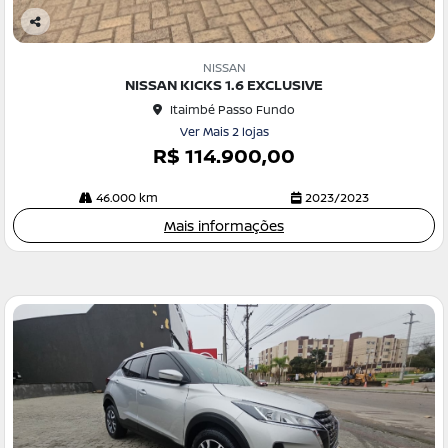
Co
m
NISSAN
pa
NISSAN KICKS 1.6 EXCLUSIVE
rtil
Itaimbé Passo Fundo
he
Ver Mais 2 lojas
R$ 114.900,00
46.000 km
2023/2023
Mais informações