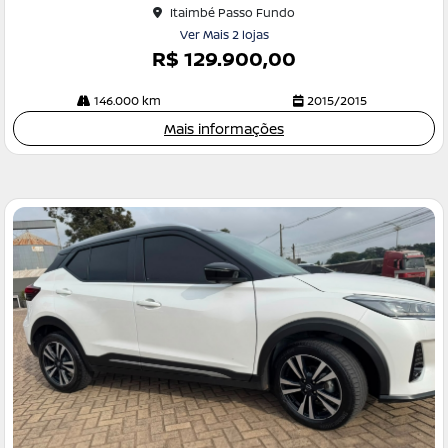
Itaimbé Passo Fundo
he
Ver Mais 2 lojas
R$ 129.900,00
146.000 km
2015/2015
Mais informações