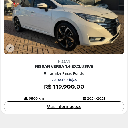
Co
m
NISSAN
pa
NISSAN VERSA 1.6 EXCLUSIVE
rtil
Itaimbé Passo Fundo
he
Ver Mais 2 lojas
R$ 119.900,00
9.500 km
2024/2025
Mais informações