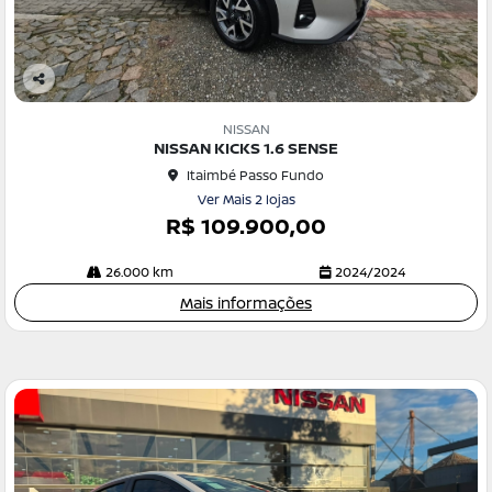
Co
m
NISSAN
pa
NISSAN KICKS 1.6 SENSE
rtil
Itaimbé Passo Fundo
he
Ver Mais 2 lojas
R$ 109.900,00
26.000 km
2024/2024
Mais informações