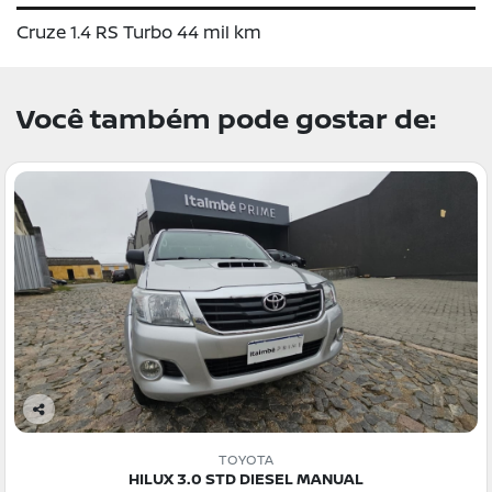
Cruze 1.4 RS Turbo 44 mil km
Você também pode gostar de:
Co
m
TOYOTA
pa
HILUX 3.0 STD DIESEL MANUAL
rtil