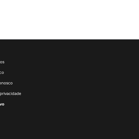
os
co
conosco
 privacidade
vo