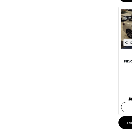
C
NIS
FA