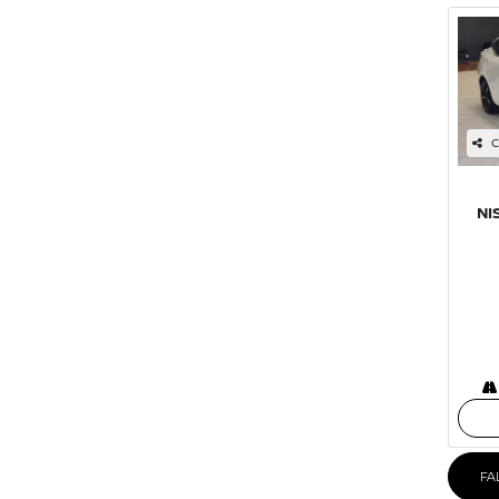
C
NI
FA