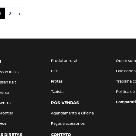
1
2
›
Produtor rural
Quem som
S
PCD
Fale conos
ssan Kicks
Frotas
Trabalhe 
ssan Kait
Taxista
Política de
Versa
Comparati
PÓS-VENDAS
Sentra
Frontier
Agendamento e Oficina
vos
Peças e acessórios
S DIRETAS
CONTATO