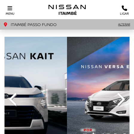
MENU
LIGAR
ITAIMBÉ PASSO FUNDO
ALTERAR
templates.template-01.components.carousel.texts.c
templ