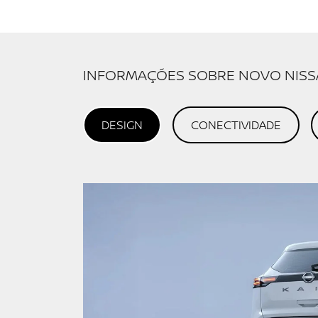
Financiamento?
Negociar usado
Preferência de contato:
Whatsapp
Telefone
Email
Li e aceito a
Política de Termos de Uso e
de Privacidade
.
ENTRAR EM CONTATO