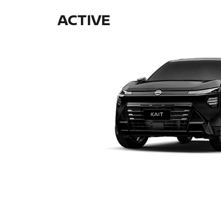
SOLICITAR PROPOSTA
Para solicitar uma cotação, por favor,
preencha o formulário abaixo que
entraremos em contato rapidamente