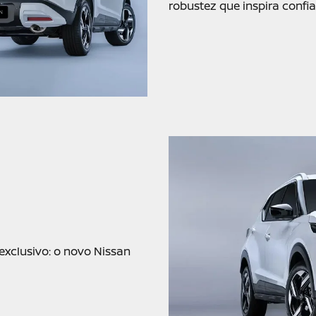
360°
89%