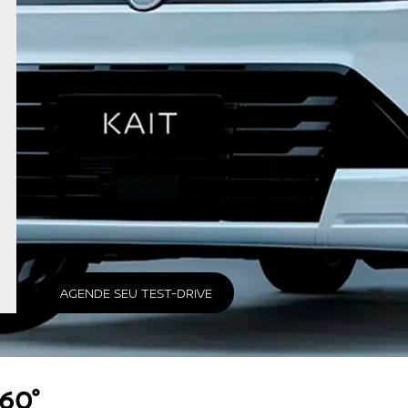
ts.carousel.texts.control_prev