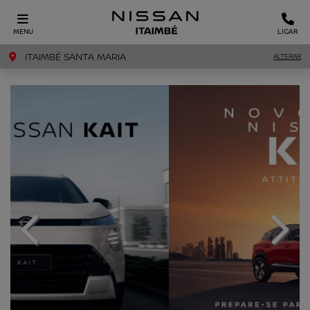
MENU
LIGAR
ITAIMBÉ SANTA MARIA
ALTERAR
templates.template-01.components.carousel.texts.c
templ