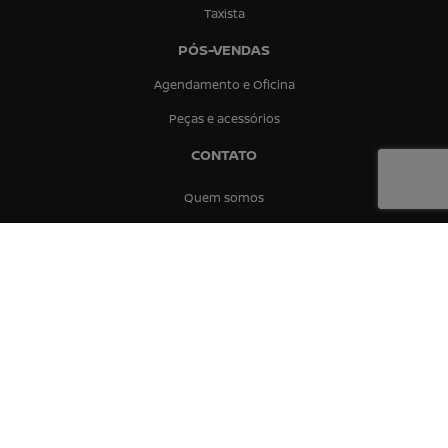
Taxista
PÓS-VENDAS
Agendamento e Oficina
Peças e acessórios
CONTATO
Quem somos
Fale conosco
Trabalhe conosco
Política de privacidade
Comparativo