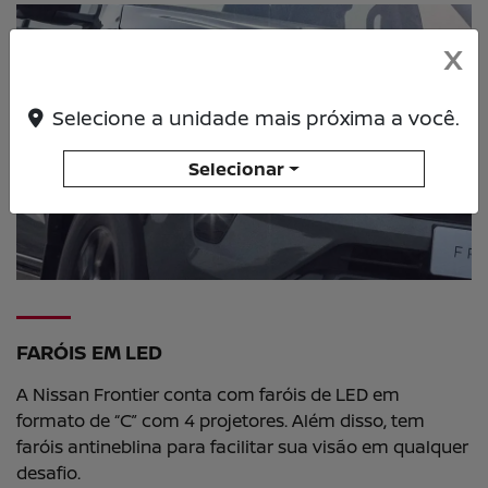
X
Selecione a unidade mais próxima a você.
Selecionar
FARÓIS EM LED
A Nissan Frontier conta com faróis de LED em
formato de “C” com 4 projetores. Além disso, tem
faróis antineblina para facilitar sua visão em qualquer
desafio.