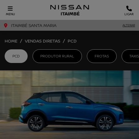
MENU
LIGAR
ITAIMBÉ SANTA MARIA
ALTERAR
HOME
VENDAS DIRETAS
PCD
PCD
PRODUTOR RURAL
FROTAS
TAXI