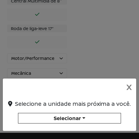
Central Multimídia de 8"
Roda de liga-leve 17’’
Motor/Performance
Mecânica
X
Dimensões
Selecione a unidade mais próxima a você.
Chassi
Selecionar