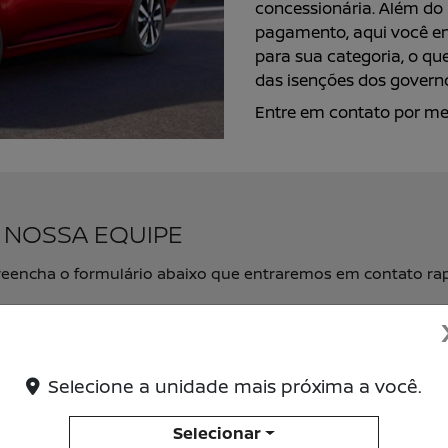
concessionária. Além do 
pagamento, aqui você e
para sua categoria, o qu
das isenções dos gover
Entre em contato por mei
 NOSSA EQUIPE
, preencha o formulário abaixo que entraremos em contato r
Selecione a unidade mais próxima a você.
Selecionar