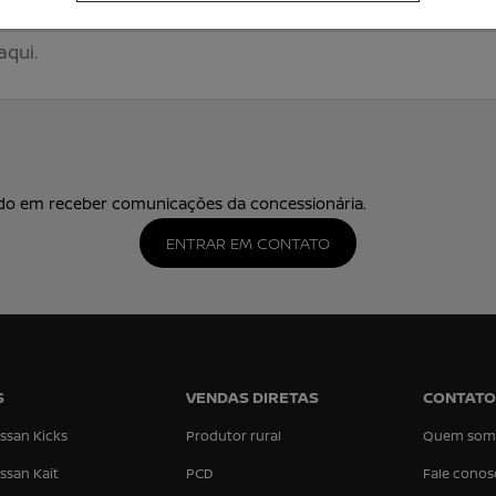
o em receber comunicações da concessionária.
ENTRAR EM CONTATO
S
VENDAS DIRETAS
CONTATO
ssan Kicks
Produtor rural
Quem som
ssan Kait
PCD
Fale conos