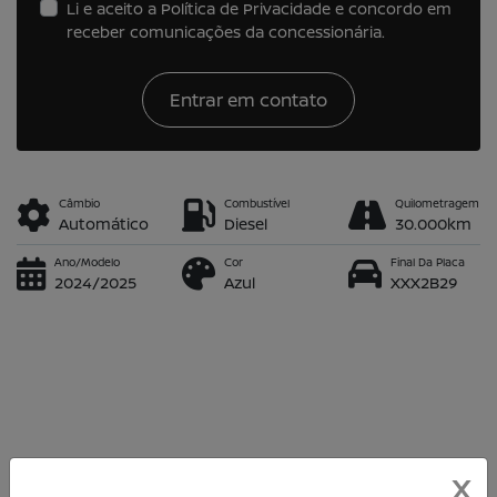
Li e aceito a
Política de Privacidade
e concordo em
receber comunicações da concessionária.
Entrar em contato
Câmbio
Combustível
Quilometragem
Automático
Diesel
30.000km
Ano/Modelo
Cor
Final Da Placa
2024/2025
Azul
XXX2B29
Detalhes
X