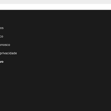
os
co
conosco
 privacidade
vo