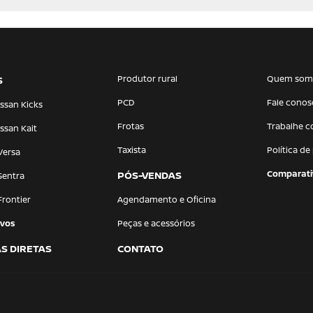
Produtor rural
Quem som
S
PCD
Fale conos
ssan Kicks
Frotas
Trabalhe 
ssan Kait
Taxista
Política de
Versa
Comparati
PÓS-VENDAS
Sentra
Frontier
Agendamento e Oficina
vos
Peças e acessórios
S DIRETAS
CONTATO